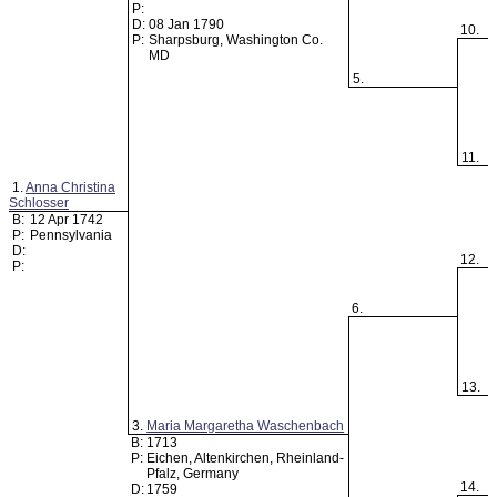
P:
D:
08 Jan 1790
10.
P:
Sharpsburg, Washington Co.
MD
5.
11.
1.
Anna Christina
Schlosser
B:
12 Apr 1742
P:
Pennsylvania
D:
12.
P:
6.
13.
3.
Maria Margaretha Waschenbach
B:
1713
P:
Eichen, Altenkirchen, Rheinland-
Pfalz, Germany
14.
D:
1759