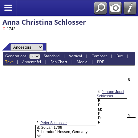
Anna Christina Schlosser
1742 -
Generations:
Standard
|
Vertical
|
Compact
|
Box
|
Text
|
Ahnentafel
|
Fan Chart
|
Media
|
PDF
8.
4.
Johann Joost
Schlosser
B:
P:
M:
P:
9.
D:
P:
2.
Peter Schlosser
B:
20 Jan 1709
P:
Lorndorf, Hessen, Germany
M: